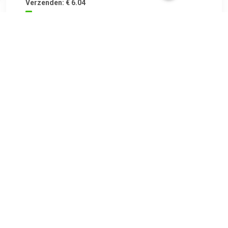
Verzenden: € 6.04
1 dag
€ 1.34
Verzenden: € 6.95
2 dagen
€ 1.99
Verzenden: € 8.90
Leverbaar in 4 - 7 werkdagen