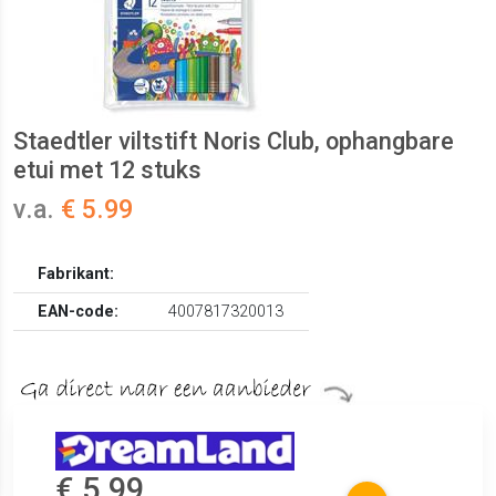
Staedtler viltstift Noris Club, ophangbare
etui met 12 stuks
v.a.
€ 5.99
Fabrikant:
EAN-code:
4007817320013
€ 5.99