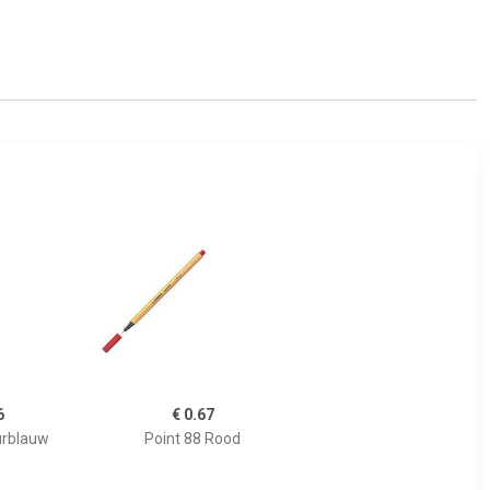
6
€ 0.67
urblauw
Point 88 Rood