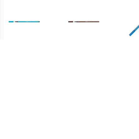
€ 0.76
€ 0.76
Viltstift Pen 68/31
Pen 68 Bruin
Pe
lichtblauw
€ 0.76
€ 0.76
Pen 68 Groen
Pen 68 Rood
P