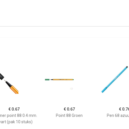
€ 0.67
€ 0.67
€ 0.7
iner point 88 0.4 mm.
Point 88 Groen
Pen 68 azu
art (pak 10 stuks)