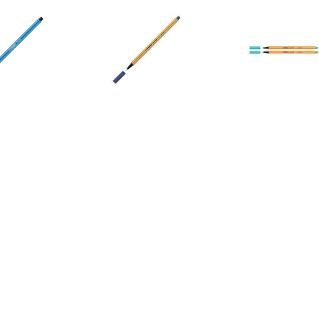
€ 0.76
€ 0.67
€ 0.6
n 68 Donkerblauw
Point 88 Blauw
Point 88 Turq
€ 0.76
€ 0.76
€ 1.3
en 68 Donkergrijs
Viltstift Pen 68/94
Viltstift Edding