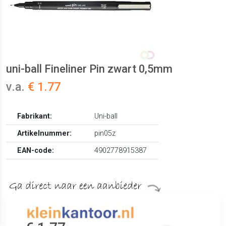
uni-ball Fineliner Pin zwart 0,5mm
v.a.
€ 1.77
Fabrikant:
Uni-ball
Artikelnummer:
pin05z
EAN-code:
4902778915387