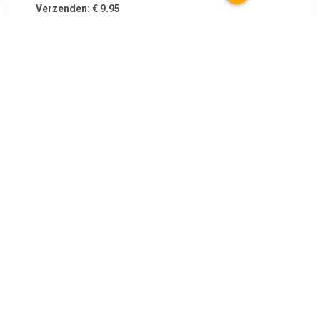
Verzenden: € 9.95
Voorradig.
€ 7.09
Verzenden: € 7.07
1
€ 11.99
Verzenden: € 6.95
2