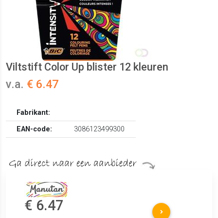
Viltstift Color Up blister 12 kleuren
v.a.
€ 6.47
Fabrikant:
EAN-code:
3086123499300
€ 6.47