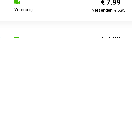
€ 7.99
Voorradig.
Verzenden: € 6.95
€ 7.99
Voorradig.
Verzenden: € 0.00
€ 7.99
2
Verzenden: € 6.95
 68 in metallic kleur. Schrijfbreedte : 1 mm. Puntdikte: 1,4 mm. 
s resultaat. Inkt op waterbasis. Metallic producten altijd ligg