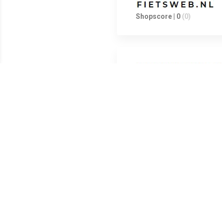
Shopscore | 0
(0)
Shopscore | 0
(0)
Shopscore | 0
(0)
De Nr 1 kleurstift STABILO Pen
donkere ondergronden een groot