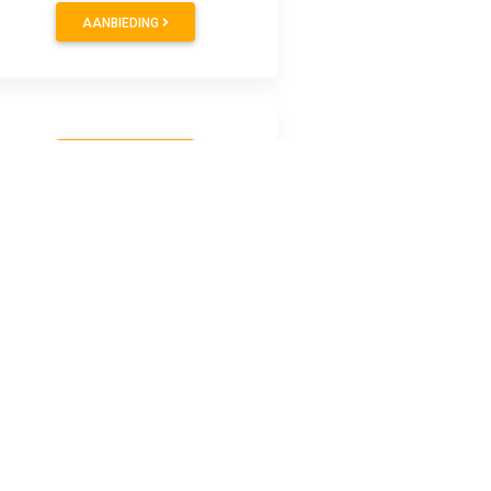
AANBIEDING
AANBIEDING
AANBIEDING
Laat je DIY kunstwerk schitteren. Opvallende effecten, vooral op
endbewaren.