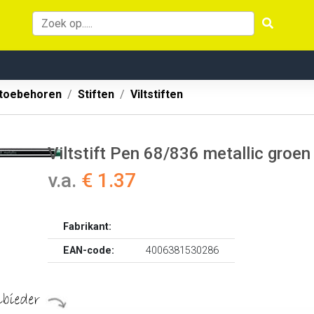
 toebehoren
Stiften
Viltstiften
Viltstift Pen 68/836 metallic groen
v.a.
€ 1.37
Fabrikant:
EAN-code:
4006381530286