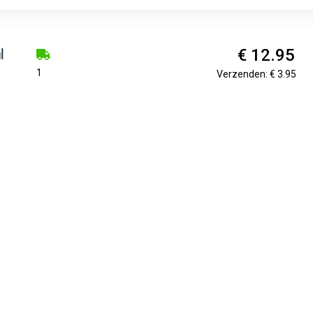
€ 12.95
1
Verzenden: € 3.95
€ 13.10
1 day
Verzenden: € 7.99
€ 41.01
1
Verzenden: € 7.07
kt: kleur, wis met de achterkant van de stift en kleur opnieuw. W