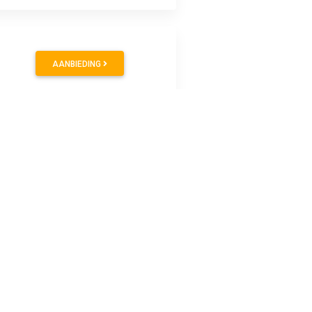
AANBIEDING
AANBIEDING
AANBIEDING
is zonder het papier te beschadigen. Niet geschikt voor