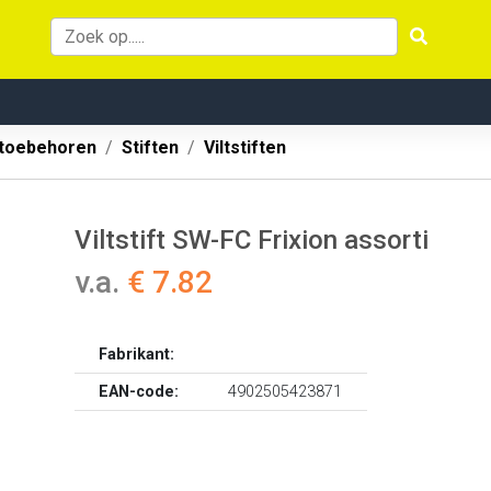
 toebehoren
Stiften
Viltstiften
Viltstift SW-FC Frixion assorti
v.a.
€ 7.82
Fabrikant:
EAN-code:
4902505423871