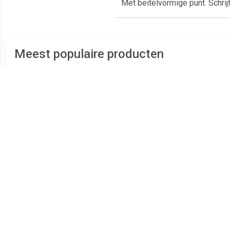
Met beitelvormige punt. Schrijf
Meest populaire producten
€ 0.68
€ 0.67
Q-Connect whiteboard
Bic whiteboardmarker
Q-C
marker, ronde punt, rood
1721 zwart
marke