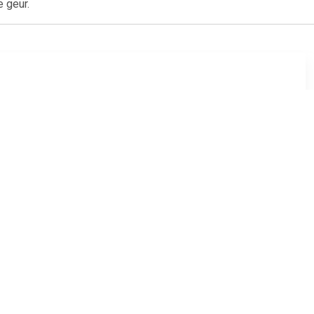
e geur.
8
€ 0.67
iteboard
Bic whiteboardmarker
punt, blauw
1721 blauw