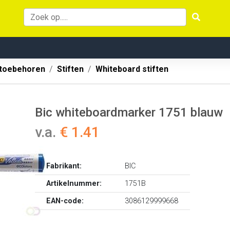
 toebehoren
Stiften
Whiteboard stiften
Bic whiteboardmarker 1751 blauw
v.a.
€ 1.41
Fabrikant:
BIC
Artikelnummer:
1751B
EAN-code:
3086129999668