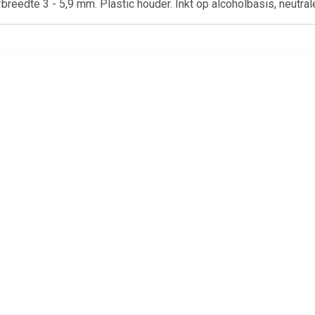
breedte 3 - 5,9 mm. Plastic houder. Inkt op alcoholbasis, neutral
€ 0.68
€ 0.68
€ 0.6
onnect whiteboard
Q-CONNECT
Q-Connect wh
r, ronde punt, groen
whiteboardmarker, 3 mm,
marker, ronde 
ronde punt, zwart