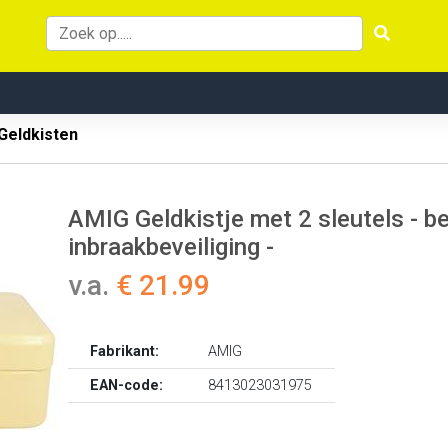
Geldkisten
AMIG Geldkistje met 2 sleutels - bei
inbraakbeveiliging -
v.a.
€ 21.99
Fabrikant:
AMIG
EAN-code:
8413023031975