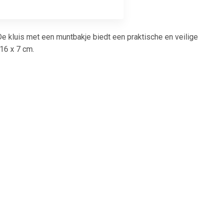
 De kluis met een muntbakje biedt een praktische en veilige
16 x 7 cm.
1
€ 2.80
0x90 grijs
Muntinzetbak