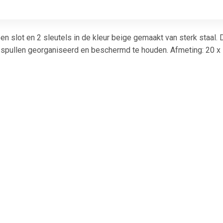
een slot en 2 sleutels in de kleur beige gemaakt van sterk staal.
spullen georganiseerd en beschermd te houden. Afmeting: 20 x 
€ 3.50
€ 6.27
€ 9.0
Muntinzetbak
Geldkist met gleuf
Geldkist 200x16