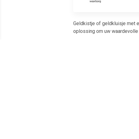
Geldkistje of geldkluisje met 
oplossing om uw waardevolle 
Meest populaire producten
€ 6.27
€ 7.85
Geldkist met gleuf
Geldkistje -