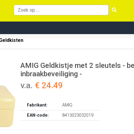
Geldkisten
AMIG Geldkistje met 2 sleutels - bei
inbraakbeveiliging -
v.a.
€ 24.49
Fabrikant:
AMIG
EAN-code:
8413023032019