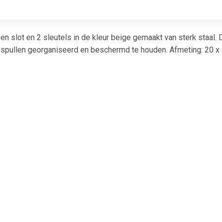
een slot en 2 sleutels in de kleur beige gemaakt van sterk staal.
spullen georganiseerd en beschermd te houden. Afmeting: 20 x 
€ 3.50
€ 6.27
€ 9.0
Muntinzetbak
Geldkist met gleuf
Geldkist 200x16