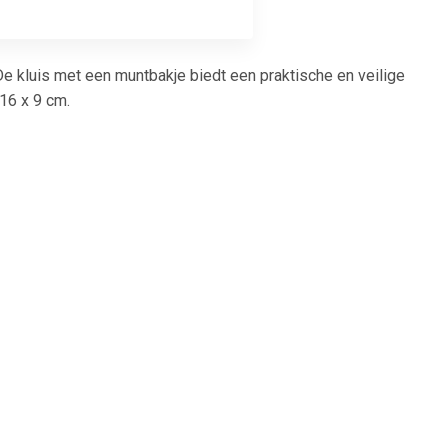
 De kluis met een muntbakje biedt een praktische en veilige
16 x 9 cm.
1
€ 2.80
0x90 grijs
Muntinzetbak