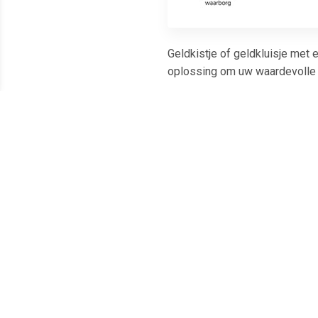
Geldkistje of geldkluisje met 
oplossing om uw waardevolle 
Meest populaire producten
€ 6.27
€ 7.85
Geldkist met gleuf
Geldkistje -