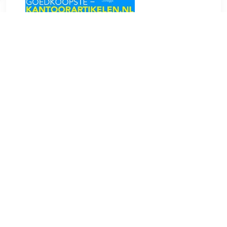
€ 12.77
Verzenden: € 0.00
1-3
€ 13.04
Verzenden: € 6.95
2 dagen
€ 14.93