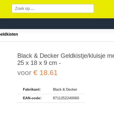
Geldkisten
Black & Decker Geldkistje/kluisje m
- 25 x 18 x 9 cm -
voor
€ 18.61
Fabrikant:
Black & Decker
EAN-code:
8711252240060