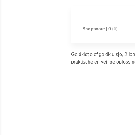
Shopscore | 0
(0)
Geldkistje of geldkluisje, 2-l
praktische en veilige oplossi
Meest populaire producten