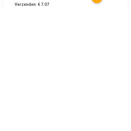
Verzenden: € 7.07
1
€ 26.02
Verzenden: € 6.95
4-8 werkdagen
TERUG