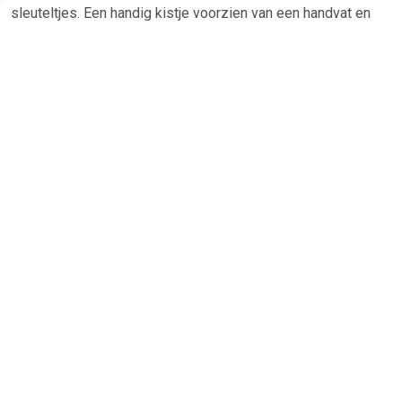
sleuteltjes. Een handig kistje voorzien van een handvat en
een stevig kunststof kassabakje. Ideaal om geld of andere
kleine spullen veilig in te bewaren. Materiaal: metaal.
Afmeting: circa 20 cm.
TERUG
Algemeen
Koopadvies, FAQ over?
Privacy Policy
Cookies
Disclaimer