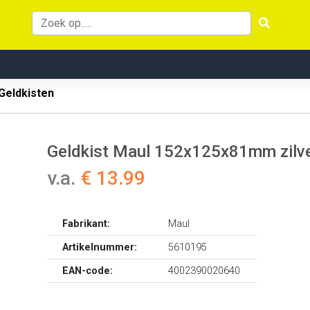
Geldkisten
Geldkist Maul 152x125x81mm zilve
v.a.
€ 13.99
Fabrikant:
Maul
Artikelnummer:
5610195
EAN-code:
4002390020640