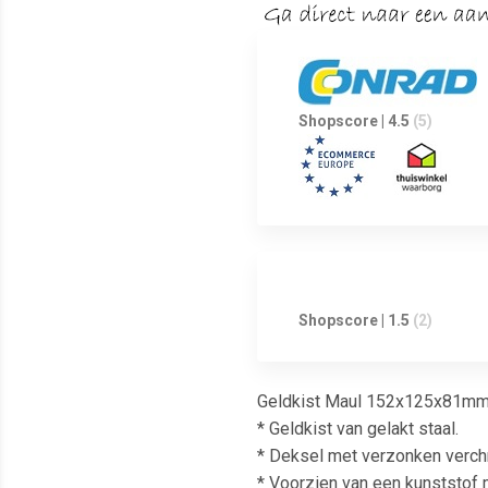
Shopscore | 4.5
(5)
Shopscore | 1.5
(2)
Geldkist Maul 152x125x81mm z
* Geldkist van gelakt staal.
* Deksel met verzonken verc
* Voorzien van een kunststof m