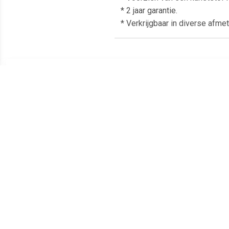
* 2 jaar garantie.
* Verkrijgbaar in diverse afmet
Meest populaire producten
€ 6.27
€ 7.85
Geldkist met gleuf
Geldkistje -
125x95x60mm blauw
303