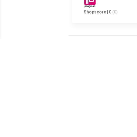
Shopscore | 0
(0)
Meest populaire producten
€ 6.27
€ 7.85
Geldkist met gleuf
Geldkistje -
125x95x60mm blauw
303