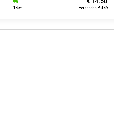
€ 14.50
1 day
Verzenden: € 4.49
€ 3.50
€ 6.27
€ 9.0
Muntinzetbak
Geldkist met gleuf
Geldkist 200x16
x180x25mm zwart
125x95x60mm lichtblauw