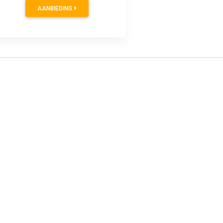
AANBIEDING
1
€ 2.80
0x90 grijs
Muntinzetbak
275x110x20mm grijs