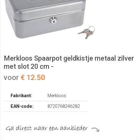
Merkloos Spaarpot geldkistje metaal zilver
met slot 20 cm -
voor
€ 12.50
Fabrikant:
Merkloos
EAN-code:
8720768246282