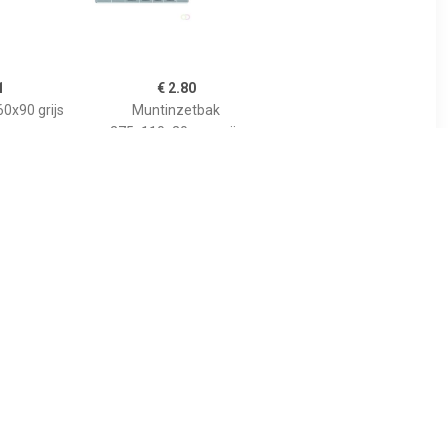
1
€ 2.80
0x90 grijs
Muntinzetbak
275x110x20mm grijs
4
€ 7.64
x115x80mm
Geldkist 150x115x80mm
blauw