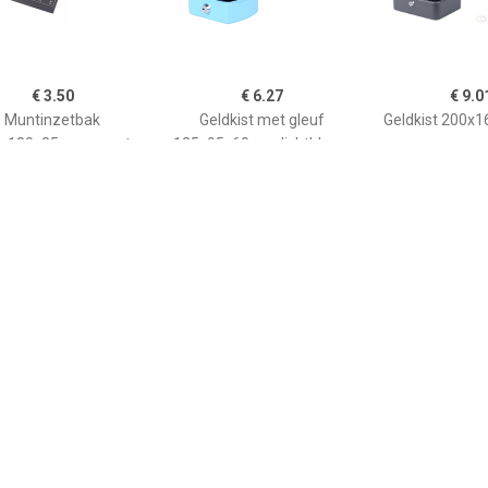
€ 3.50
€ 6.27
€ 9.0
Muntinzetbak
Geldkist met gleuf
Geldkist 200x16
x180x25mm zwart
125x95x60mm lichtblauw
€ 7.85
€ 6.27
€ 7.6
eldkist met gleuf
Geldkist met gleuf
Geldkist 150
5x95x60mm blauw
125x95x60mm roze
rood