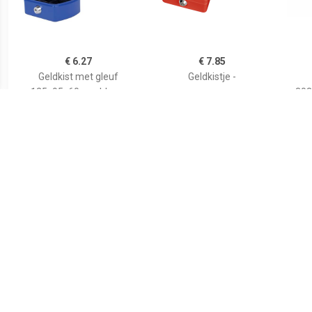
€ 6.27
€ 7.85
Geldkist met gleuf
Geldkistje -
125x95x60mm blauw
303
€ 6.27
€ 7.64
Geldkist met gleuf
Geldkist 150x115x80mm
G
125x95x60mm rood
grijs
12