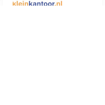
€ 20.50
Verzenden: € 6.95
2 dagen
€ 22.47
Verzenden: € 7.07
1
TERUG