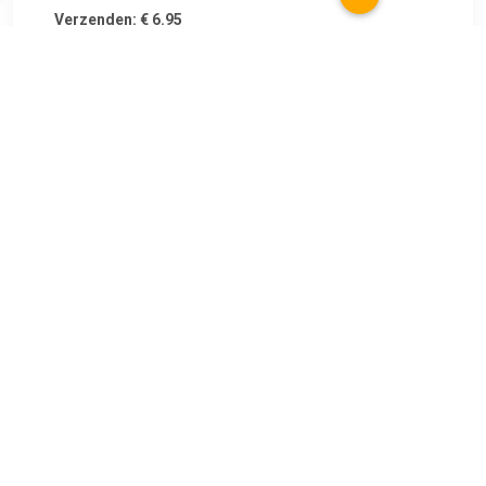
Verzenden: € 6.95
2 dagen
€ 13.10
Verzenden: € 6.04
1 dag
Uit metaal. Voor geld en bankbiljetten. Uitneembaar
compartiment met 8 opbergvakken. Met cilinderslot. Twee
sleutels inbegrepen. ft 205 x 160 x 85 mm, rood