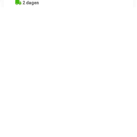
2 dagen
€ 11.95
Verzenden: € 7.07
1
Veiligheidscilinderslot met 2 sleutels. Deksel met
verzonken verchroomde handgreep. Kunststof muntenbakje.
TERUG