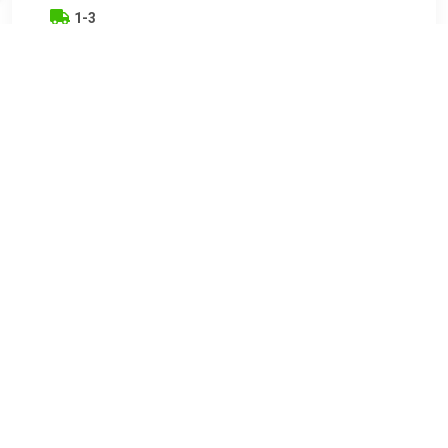
1-3
€ 9.70
Verzenden: € 6.95
2 dagen
€ 14.11
Verzenden: € 7.07
1