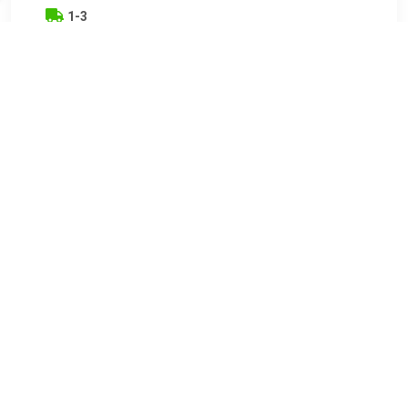
1-3
€ 9.70
Verzenden: € 6.95
2 dagen
€ 14.11
Verzenden: € 7.07
1