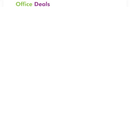
€ 146.41
Verzenden: € 0.00
1
€ 163.83
Verzenden: € 6.99
6 days
specificaties:
extra sterke telescopische geleiders