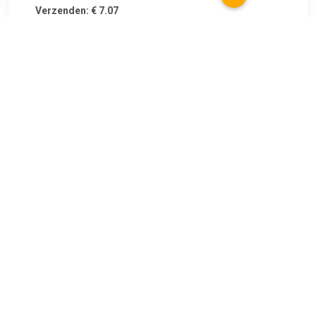
Verzenden: € 7.07
1
Wedo geldkoffer, ft 25 x 18 x 9 cm, rood
TERUG
Algemeen
Koopadvies, FAQ over?
Privacy Policy
Cookies
Disclaimer