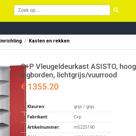
inrichting
Kasten en rekken
C+P Vleugeldeurkast ASISTO, hoo
legborden, lichtgrijs/vuurrood
€ 1355.20
Kleuren:
grijs / grijs
Fabrikant:
C+p
Artikelnummer:
m5225190