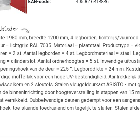
EAN-code:
4050646318836
te 1980 mm, breedte 1200 mm, 4 legborden, lichtgrijs/vuurroo
 = lichtgrijs RAL 7035. Materiaal = plaatstaal. Producttype = v
en = 2 st. Aantal legborden = 4 st. Legbordmateriaal = staal. L
ting = cilinderslot. Aantal ordnerhoogtes = 5 st. Inwendige uitru
eningshoek van de deur = 225 °. Legborddikte = 24 mm. Kastdik
dige moffellak voor een hoge UV-bestendigheid. Aantrekkelijk 
 wisselkern en 2 sleutels. Stalen vleugeldeurkast ASISTO - met 
van de binneninrichting door hoogteverstelling in stappen van
at vernikkeld. Dubbelwandige deuren gedempt voor een aangen
hoek, toe slaande toedraaiend om tegelijk te sluiten. Stalen af