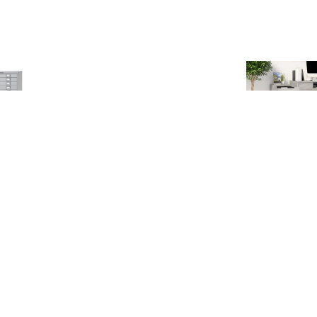
€ 214.33
€ 19.21
€ 47.
ley ladekast, ft 67 x
Afsluitranden, voor
vidaXL Bur
 x 40,8 (h x b x d), 10
Variabo draagarmstelling,
33,5x50x75 c
laden, grijs
b 1000 mm
hout grijs
eikenkle