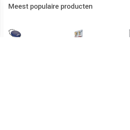
Meest populaire producten
€ 3.62
€ 30.86
Durable Style
KEY BOARD SLEUTELREK
Bis
afrolmechanisme met
24 SLEUTELS
27,9
karabijnhaak, blauw