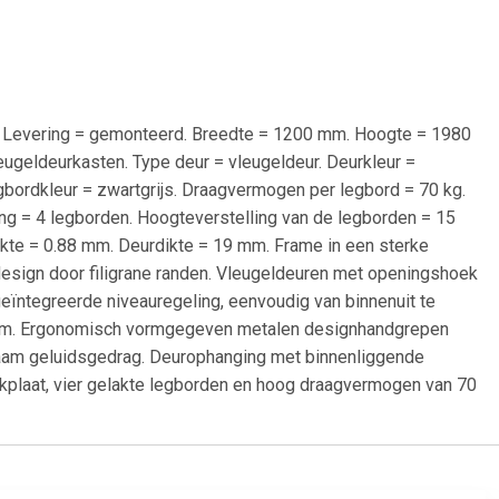
d. Levering = gemonteerd. Breedte = 1200 mm. Hoogte = 1980
leugeldeurkasten. Type deur = vleugeldeur. Deurkleur =
egbordkleur = zwartgrijs. Draagvermogen per legbord = 70 kg.
sting = 4 legborden. Hoogteverstelling van de legborden = 15
te = 0.88 mm. Deurdikte = 19 mm. Frame in een sterke
design door filigrane randen. Vleugeldeuren met openingshoek
geïntegreerde niveauregeling, eenvoudig van binnenuit te
 15 mm. Ergonomisch vormgegeven metalen designhandgrepen
aam geluidsgedrag. Deurophanging met binnenliggende
dekplaat, vier gelakte legborden en hoog draagvermogen van 70