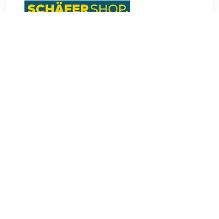
€ 146.18
Verzenden: € 0.00
5 weken
compatibel met het stalen rek PROGRESS 2000 Framekleur:
zilver Hoogte: 2600 mm
TERUG
Algemeen