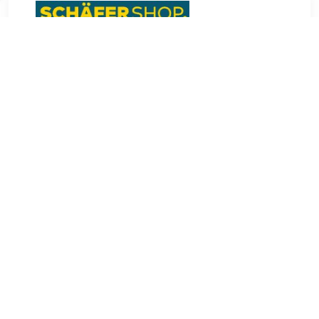
€ 224.35
Verzenden: € 0.00
binnen 2 weken
De Palenque boekenkast maakt deel uit van het uitgebreide
kantoormeubelprogramma van Palenque. Verkrijgbaar met
twee of drie ordnerhoogtes (OH), de Palenque boekenkast
is verkrijgbaar in een hoogte van 752 mm of 1104 mm.De
Palenque boekenkast is verkrijgbaar in verschillende
hoogtes en biedt dus ruimte voor twee of drie
ordnerhoogtes, afhankelijk van de eisen. De solide
afwerking van de Palenque boekenkast komt ook tot uiting
in de robuuste 19 mm dikke legborden, die variabel in een
32 mm-raster kunnen worden gebruikt. De 400 mm brede
versie van de boekenkast kan uitstekend worden aangevuld