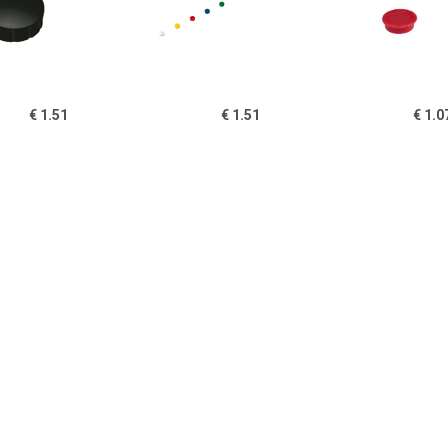
€ 1.51
€ 1.51
€ 1.0
gneet Solid 15mm
Magneet Solid 15mm
Nobo magnet
150gr zwart
150gr assorti
whiteboard di
13 mm, pak van
rood
€ 1.51
€ 1.51
€ 1.5
gneet Solid 15mm
Magneet Solid 15mm
Magneet Sol
150gr wit
150gr groen
150gr b