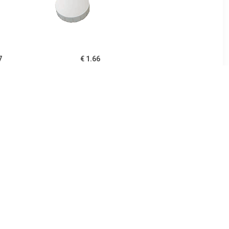
7
€ 1.66
en voor
Magneet Solid 20mm
ameter van
300gr wit
 10 stuks,
1
€ 1.66
id 15mm
Magneet Solid 20mm
lauw
300gr rood