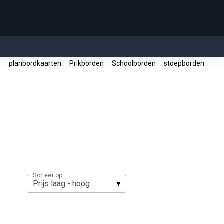
n
planbordkaarten
Prikborden
Schoolborden
stoepborden
Sorteer op: