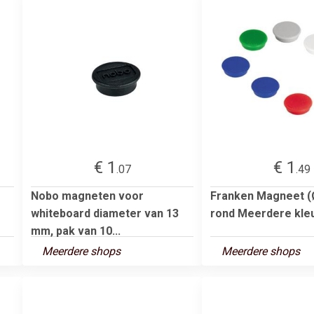
€ 1
€ 1
.07
.49
Nobo magneten voor
Franken Magneet (
whiteboard diameter van 13
rond Meerdere kleur
mm, pak van 10...
Meerdere shops
Meerdere shops