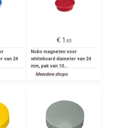
€ 1
.63
or
Nobo magneten voor
r van 24
whiteboard diameter van 24
mm, pak van 10...
Meerdere shops