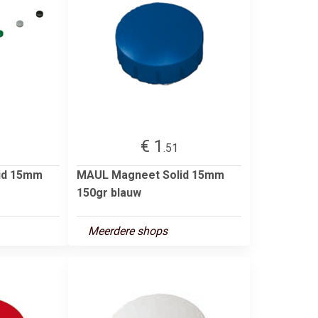
€ 1
.51
id 15mm
MAUL Magneet Solid 15mm
150gr blauw
Meerdere shops