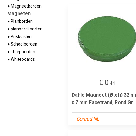
Magneetborden
Magneten
Planborden
planbordkaarten
Prikborden
Schoolborden
stoepborden
Whiteboards
€ 0
.44
Dahle Magneet (Ø x h) 32 
x 7 mm Facetrand, Rond Gr..
Conrad NL