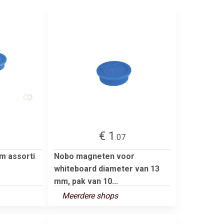
€ 1
.07
m assorti
Nobo magneten voor
whiteboard diameter van 13
mm, pak van 10...
Meerdere shops