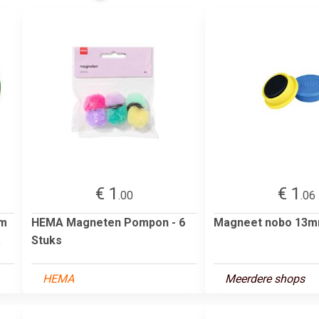
€ 1
€ 1
.00
.06
mm
HEMA Magneten Pompon - 6
Magneet nobo 13m
.
Stuks
HEMA
Meerdere shops