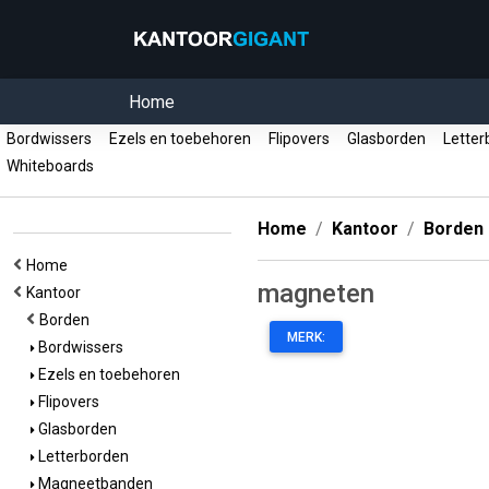
Home
Bordwissers
Ezels en toebehoren
Flipovers
Glasborden
Letter
Whiteboards
Home
Kantoor
Borden
Home
magneten
Kantoor
Borden
MERK:
Bordwissers
Ezels en toebehoren
Flipovers
Glasborden
Letterborden
Magneetbanden