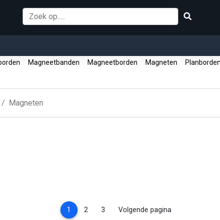
borden
Magneetbanden
Magneetborden
Magneten
Planborde
Magneten
(current)
1
2
3
Volgende pagina