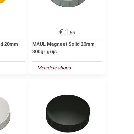
€ 1
.66
id 20mm
MAUL Magneet Solid 20mm
300gr grijs
Meerdere shops