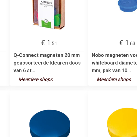
€ 1
€ 1
.51
.63
Q-Connect magneten 20 mm
Nobo magneten vo
geassorteerde kleuren doos
whiteboard diamete
van 6 st...
mm, pak van 10...
Meerdere shops
Meerdere shops