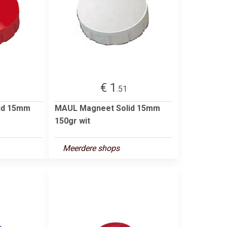
€ 1
.51
id 15mm
MAUL Magneet Solid 15mm
150gr wit
Meerdere shops