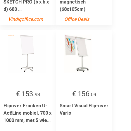
SKETCH PRO (b x h x
magnetisch -
d) 680 ...
(68x105cm)
Vindiqoffice.com
Office Deals
€ 153.
€ 156.
98
09
Flipover Franken U-
Smart Visual Flip-over
Act!Line mobiel, 700 x
Vario
1000 mm, met 5 wie...