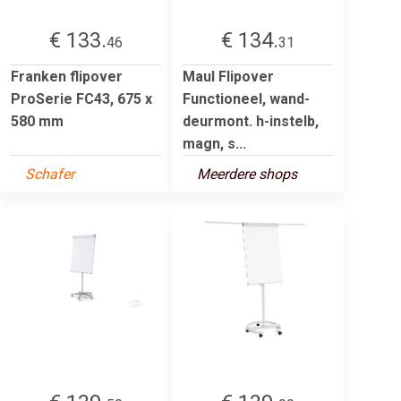
€ 133.
€ 134.
46
31
Franken flipover
Maul Flipover
ProSerie FC43, 675 x
Functioneel, wand-
580 mm
deurmont. h-instelb,
magn, s...
Schafer
Meerdere shops