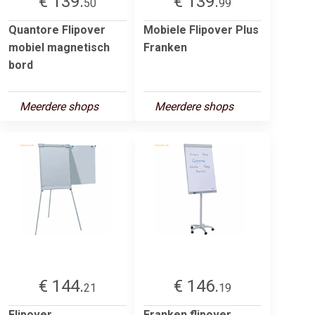
€ 139.
€ 139.
50
99
Quantore Flipover
Mobiele Flipover Plus
mobiel magnetisch
Franken
bord
Meerdere shops
Meerdere shops
€ 144.
€ 146.
21
19
Flipover
Franken flipover