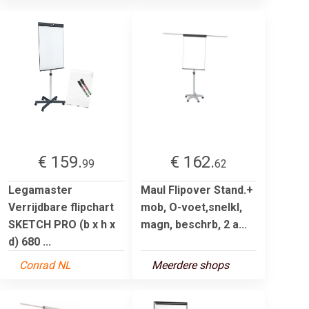
€ 159.
€ 162.
99
62
Legamaster
Maul Flipover Stand.+
Verrijdbare flipchart
mob, O-voet,snelkl,
SKETCH PRO (b x h x
magn, beschrb, 2 a...
d) 680 ...
Conrad NL
Meerdere shops