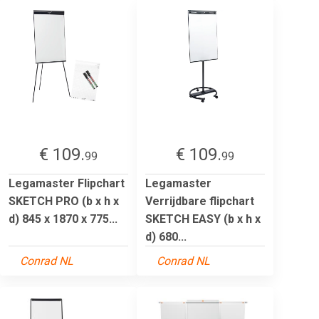
€ 109.
€ 109.
99
99
Legamaster Flipchart
Legamaster
SKETCH PRO (b x h x
Verrijdbare flipchart
d) 845 x 1870 x 775...
SKETCH EASY (b x h x
d) 680...
Conrad NL
Conrad NL