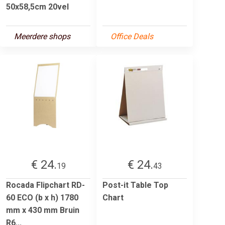
50x58,5cm 20vel
Meerdere shops
Office Deals
€ 24.
€ 24.
19
43
Rocada Flipchart RD-
Post-it Table Top
60 ECO (b x h) 1780
Chart
mm x 430 mm Bruin
R6...