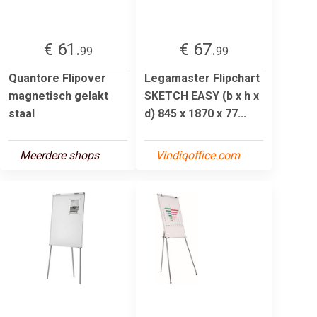
€ 61.
€ 67.
99
99
Quantore Flipover
Legamaster Flipchart
magnetisch gelakt
SKETCH EASY (b x h x
staal
d) 845 x 1870 x 77...
Meerdere shops
Vindiqoffice.com