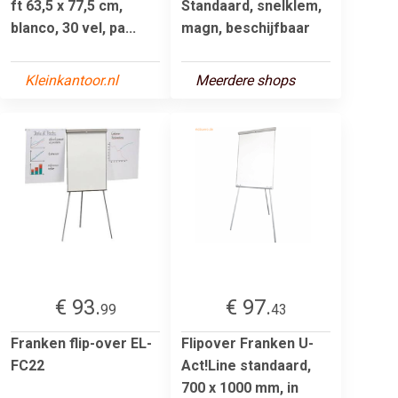
ft 63,5 x 77,5 cm,
Standaard, snelklem,
blanco, 30 vel, pa...
magn, beschijfbaar
Kleinkantoor.nl
Meerdere shops
€ 93.
€ 97.
99
43
Franken flip-over EL-
Flipover Franken U-
FC22
Act!Line standaard,
700 x 1000 mm, in