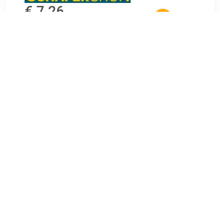
€ 7.26
Verzenden: € 9.68
Binnen 1-2 werkdagen bij u
Met een zelfklevende achterkant zijn de FRANKEN
magneetplaten de perfecte oplossing voor het bevestigen
van uw documenten, posters en notities op alle magnetische
oppervlakken.Gewoon afpellen, bevestigen en stevig
vastmaken - voor een snelle en praktische oplossing. Blijf
georganiseerd en houd belangrijke informatie bij met
FRANKEN magneetplaten!Belangrijke details:Ideaal voor het
bevestigen van documenten, posters en notitiesHecht op
alle magnetische oppervlakkenPraktische oplossing voor
snel bevestigen en organiserenAfmetingen: 20 x 20
mmKleur: zwart