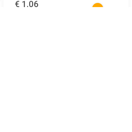
€ 1.06
Verzenden: € 6.95
2 dagen
€ 1.14
Verzenden: € 0.00
1-3
€ 2.66
Verzenden: € 7.07