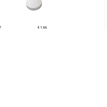
7
€ 1.66
en voor
Magneet Solid 20mm
ameter van
300gr wit
 10 stuks,
1
€ 1.66
id 15mm
Magneet Solid 20mm
lauw
300gr rood