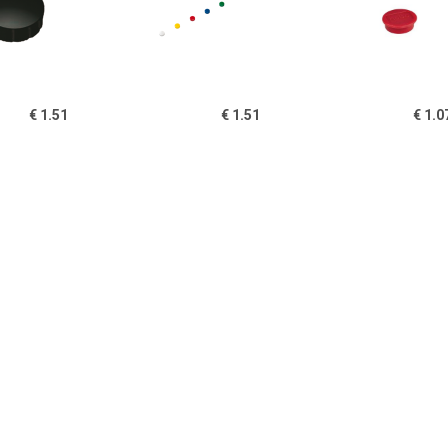
€ 1.51
€ 1.51
€ 1.0
gneet Solid 15mm
Magneet Solid 15mm
Nobo magnet
150gr zwart
150gr assorti
whiteboard di
13 mm, pak van
rood
€ 1.51
€ 1.51
€ 1.5
gneet Solid 15mm
Magneet Solid 15mm
Magneet Sol
150gr wit
150gr groen
150gr b