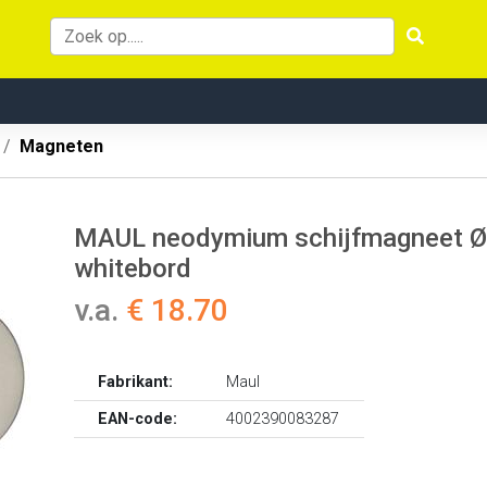
Magneten
MAUL neodymium schijfmagneet Ø15
whitebord
v.a.
€ 18.70
Fabrikant:
Maul
EAN-code:
4002390083287