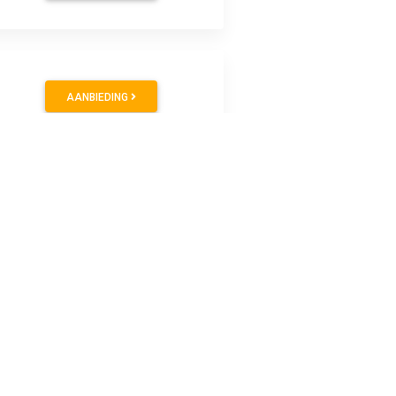
AANBIEDING
AANBIEDING
ruiken Op blister Uit staal diameter: 15 mm, hoogte: 5 mm,