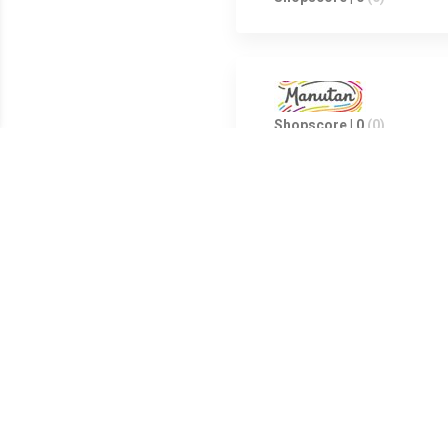
Shopscore | 0
(0)
Shopscore | 0
(0)
Hoge hechtkracht bij gering vo
draagkracht: 4,5 kg, blister va
Meest populaire producten