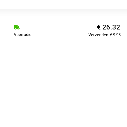
€ 26.32
Voorradig.
Verzenden: € 9.95
€ 30.49
1
Verzenden: € 7.07
lume Goede grip, aan beide zijden te gebruiken Veelzijdig te geb
n 10 stuks