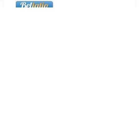
€ 9.38
Verzenden: € 5.50
24 uur
24x Ronde koelkast/whiteboard magneten gekleurd 20 mm.
Set van 24x gekleurde ronde magneetjes in diverse kleuren
met een doorsnede van ca. 20 mm in diameter. De magneten
zijn per stuk ca. 8 mm dik. U ontvangt 2 verpakkingen van 12
stuks. Handig om bijvoorbeeld briefjes/notities op te hangen
aan een koelkast of whiteboard. Hobby artikelen - keuken
artikelen.
TERUG