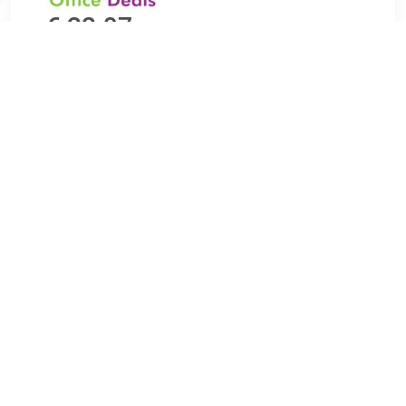
€ 22.07
Verzenden: € 7.07
1
€ 24.99
Verzenden: € 7.99
Leverbaar in 1 - 2 werkdagen
€ 25.99