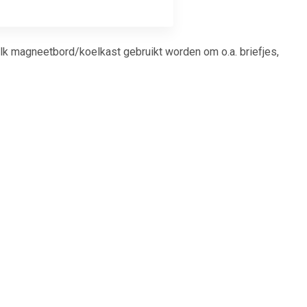
lk magneetbord/koelkast gebruikt worden om o.a. briefjes,
7
€ 1.66
en voor
Magneet Solid 20mm