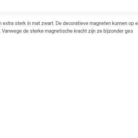
 extra sterk in mat zwart. De decoratieve magneten kunnen op e
en. Vanwege de sterke magnetische kracht zijn ze bijzonder ges
€ 1.51
€ 1.51
€ 1.0
gneet Solid 15mm
Magneet Solid 15mm
Nobo magnet