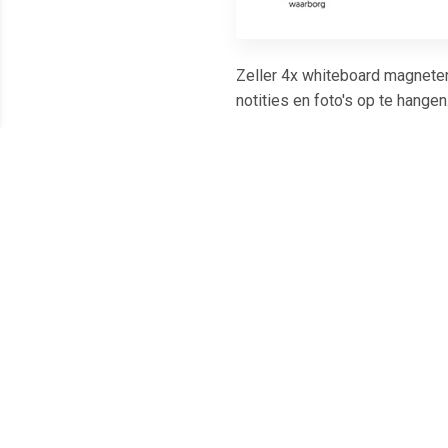
Zeller 4x whiteboard magneten
notities en foto's op te hang
Meest populaire producten
€ 1.66
€ 1.51
Magneet Solid 20mm
Magneet Solid 15mm
Ma