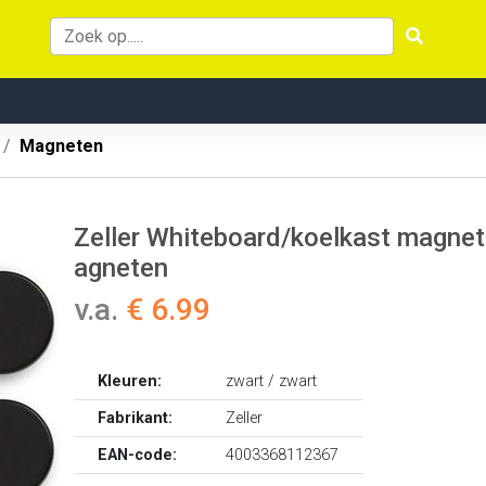
Magneten
Zeller Whiteboard/koelkast magnete
agneten
v.a.
€ 6.99
Kleuren:
zwart / zwart
Fabrikant:
Zeller
EAN-code:
4003368112367