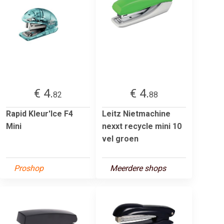
€ 4.
€ 4.
82
88
Rapid Kleur'Ice F4
Leitz Nietmachine
Mini
nexxt recycle mini 10
vel groen
Proshop
Meerdere shops