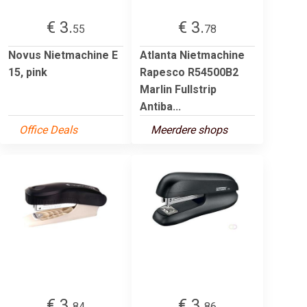
€ 3.
€ 3.
55
78
Novus Nietmachine E
Atlanta Nietmachine
15, pink
Rapesco R54500B2
Marlin Fullstrip
Antiba...
Office Deals
Meerdere shops
€ 3.
€ 3.
84
86