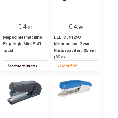
€ 4.
€ 4.
91
99
Maped nietmachine
DELI D391290
Ergologic Mini Soft
Nietmachine Zwart
touch
Nietcapaciteit: 25 vel
(80 g/...
Meerdere shops
Conrad NL