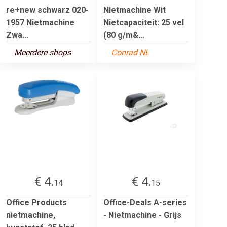
re+new schwarz 020-
Nietmachine Wit
1957 Nietmachine
Nietcapaciteit: 25 vel
Zwa...
(80 g/m&...
Meerdere shops
Conrad NL
€ 4.
€ 4.
14
15
Office Products
Office-Deals A-series
nietmachine,
- Nietmachine - Grijs