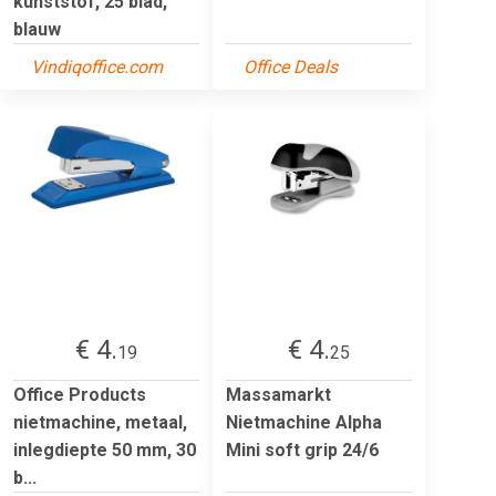
kunststof, 25 blad,
blauw
Vindiqoffice.com
Office Deals
€ 4.
€ 4.
19
25
Office Products
Massamarkt
nietmachine, metaal,
Nietmachine Alpha
inlegdiepte 50 mm, 30
Mini soft grip 24/6
b...