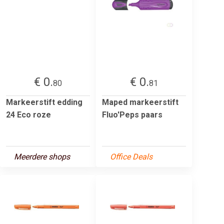
€ 0.
€ 0.
80
81
Markeerstift edding
Maped markeerstift
24 Eco roze
Fluo'Peps paars
Meerdere shops
Office Deals