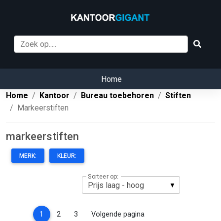
Home
Home
Kantoor
Bureau toebehoren
Stiften
Markeerstiften
markeerstiften
MERK:
KLEUR:
Sorteer op:
(current)
1
2
3
Volgende pagina