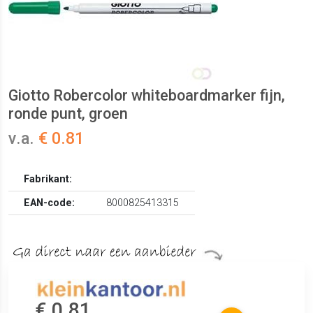
Giotto Robercolor whiteboardmarker fijn,
ronde punt, groen
v.a.
€ 0.81
Fabrikant:
EAN-code:
8000825413315
€ 0.81