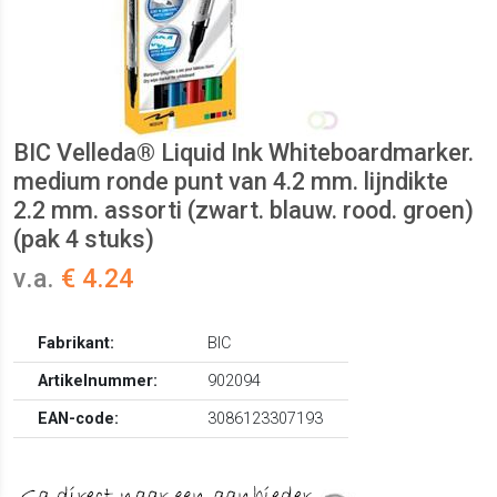
BIC Velleda® Liquid Ink Whiteboardmarker.
medium ronde punt van 4.2 mm. lijndikte
2.2 mm. assorti (zwart. blauw. rood. groen)
(pak 4 stuks)
v.a.
€ 4.24
Fabrikant:
BIC
Artikelnummer:
902094
EAN-code:
3086123307193