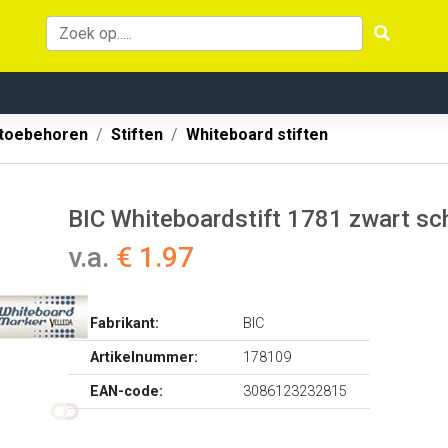
 toebehoren
Stiften
Whiteboard stiften
BIC Whiteboardstift 1781 zwart sc
v.a.
€ 1.97
Fabrikant:
BIC
Artikelnummer:
178109
EAN-code:
3086123232815