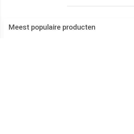
Meest populaire producten
€ 0.68
€ 0.67
Q-Connect whiteboard
Bic whiteboardmarker
Q-C
marker, ronde punt, rood
1721 zwart
marke