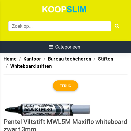
Categorieën
Home
Kantoor
Bureau toebehoren
Stiften
Whiteboard stiften
TERUG
Pentel Viltstift MWL5M Maxiflo whiteboard
zwart 3mm