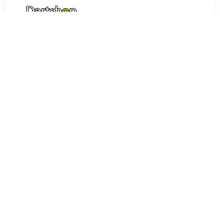
€ 2.95
Verzenden: € 6.95
1 - 2 Werkdagen
€ 3.26
Verzenden: € 7.99
1 day