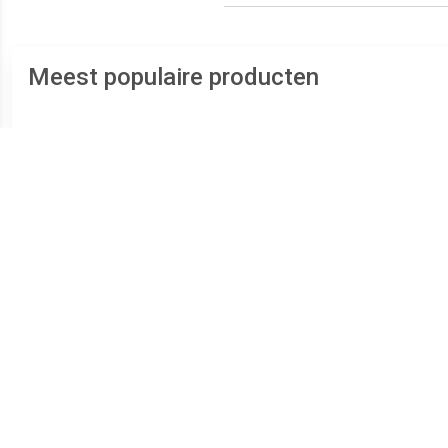
Meest populaire producten
€ 0.68
€ 0.67
Q-Connect whiteboard
Bic whiteboardmarker
Q-C
marker, ronde punt, rood
1721 zwart
marke