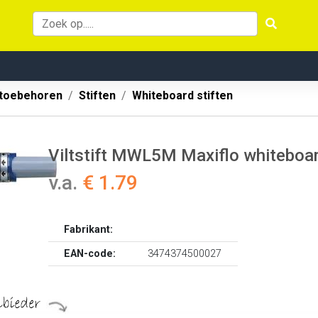
 toebehoren
Stiften
Whiteboard stiften
Viltstift MWL5M Maxiflo whitebo
v.a.
€ 1.79
Fabrikant:
EAN-code:
3474374500027