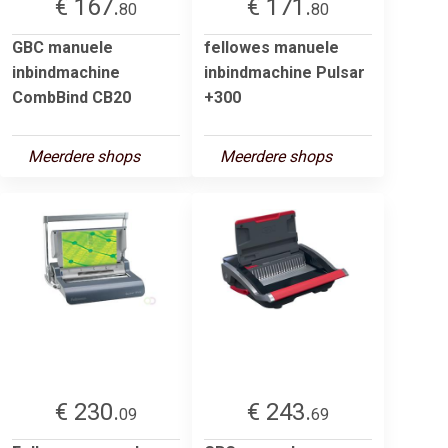
€ 167.
€ 171.
80
80
GBC manuele
fellowes manuele
inbindmachine
inbindmachine Pulsar
CombBind CB20
+300
Meerdere shops
Meerdere shops
€ 230.
€ 243.
09
69