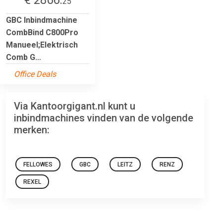
25
GBC Inbindmachine
CombBind C800Pro
Manueel;Elektrisch
Comb G...
Office Deals
Via Kantoorgigant.nl kunt u
inbindmachines vinden van de volgende
merken:
FELLOWES
GBC
LEITZ
RENZ
REXEL