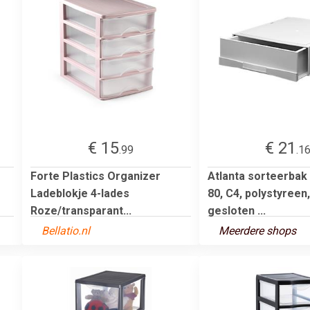
€ 15
€ 21
.99
.1
Forte Plastics Organizer
Atlanta sorteerbak
Ladeblokje 4-lades
80, C4, polystyreen,
Roze/transparant...
gesloten ...
Bellatio.nl
Meerdere shops