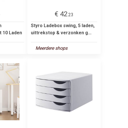
€ 42
0
.23
n
Styro Ladebox swing, 5 laden,
t 10 Laden
uittrekstop & verzonken g...
Meerdere shops