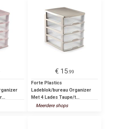
€ 15
9
.99
Forte Plastics
rganizer
Ladeblok/bureau Organizer
...
Met 4 Lades Taupe/t...
Meerdere shops