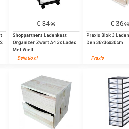
€ 34
€ 36
.99
.9
t
Shoppartners Ladenkast
Praxis Blok 3 Laden
32
Organizer Zwart A4 3x Lades
Den 36x36x30cm
Met Wielt...
Bellatio.nl
Praxis