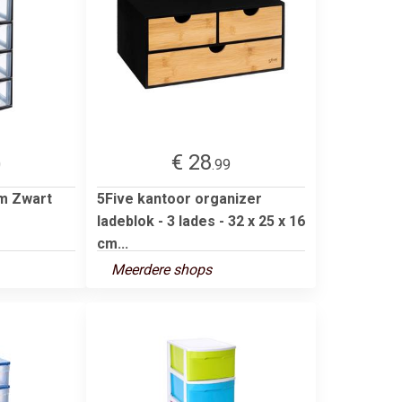
€ 28
0
.99
m Zwart
5Five kantoor organizer
ladeblok - 3 lades - 32 x 25 x 16
cm...
Meerdere shops