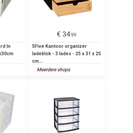
€ 34
9
.99
rd In
5Five Kantoor organizer
6x30cm
ladeblok - 3 lades - 25 x 31 x 25
cm...
Meerdere shops