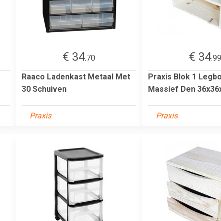
€ 34
€ 34
.70
.9
Raaco Ladenkast Metaal Met
Praxis Blok 1 Legbo
30 Schuiven
Massief Den 36x3
Praxis
Praxis