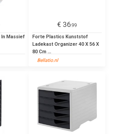
€ 36
9
.99
 In Massief
Forte Plastics Kunststof
Ladekast Organizer 40 X 56 X
80 Cm ...
Bellatio.nl