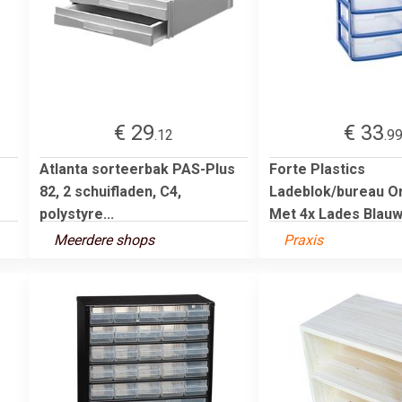
€ 29
€ 33
.12
.9
Atlanta sorteerbak PAS-Plus
Forte Plastics
82, 2 schuifladen, C4,
Ladeblok/bureau O
polystyre...
Met 4x Lades Blauw/
Meerdere shops
Praxis