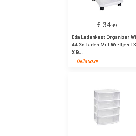
€ 34
.99
Eda Ladenkast Organizer Wi
A4 3x Lades Met Wieltjes L
X B...
Bellatio.nl