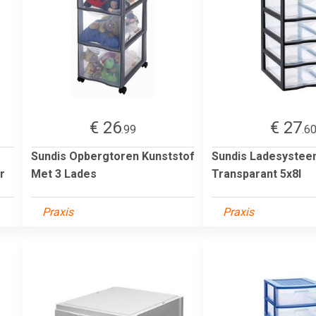
€ 26
€ 27
.99
.6
Sundis Opbergtoren Kunststof
Sundis Ladesystee
r
Met 3 Lades
Transparant 5x8l
Praxis
Praxis