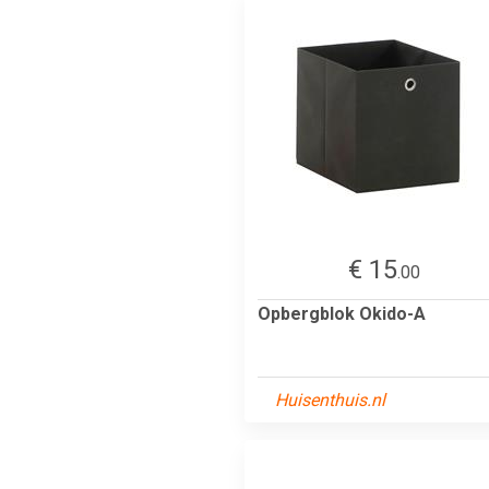
€ 15
.00
Opbergblok Okido-A
Huisenthuis.nl