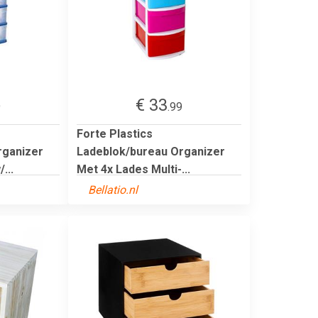
€ 33
9
.99
Forte Plastics
rganizer
Ladeblok/bureau Organizer
...
Met 4x Lades Multi-...
Bellatio.nl