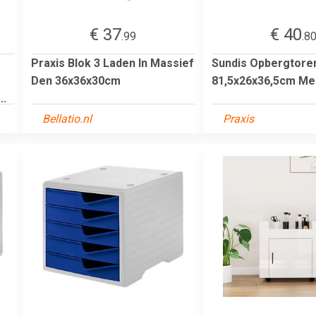
€ 37
€ 40
.99
.8
Praxis Blok 3 Laden In Massief
Sundis Opbergtore
Den 36x36x30cm
81,5x26x36,5cm Me
..
Bellatio.nl
Praxis