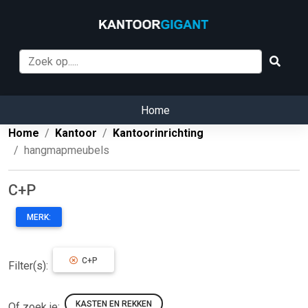
Home
Home
Kantoor
Kantoorinrichting
hangmapmeubels
C+P
MERK:
C+P
Filter(s):
KASTEN EN REKKEN
Of zoek je: