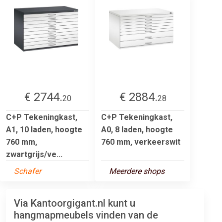
€ 2744.
€ 2884.
20
28
C+P Tekeningkast,
C+P Tekeningkast,
A1, 10 laden, hoogte
A0, 8 laden, hoogte
760 mm,
760 mm, verkeerswit
zwartgrijs/ve...
Schafer
Meerdere shops
Via Kantoorgigant.nl kunt u
hangmapmeubels vinden van de