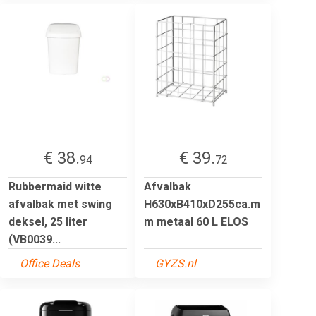
€ 38.
€ 39.
94
72
Rubbermaid witte
Afvalbak
afvalbak met swing
H630xB410xD255ca.m
deksel, 25 liter
m metaal 60 L ELOS
(VB0039...
Office Deals
GYZS.nl