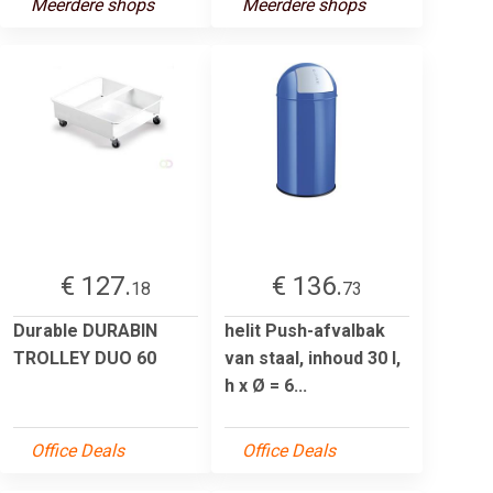
Meerdere shops
Meerdere shops
€ 127.
€ 136.
18
73
Durable DURABIN
helit Push-afvalbak
TROLLEY DUO 60
van staal, inhoud 30 l,
h x Ø = 6...
Office Deals
Office Deals