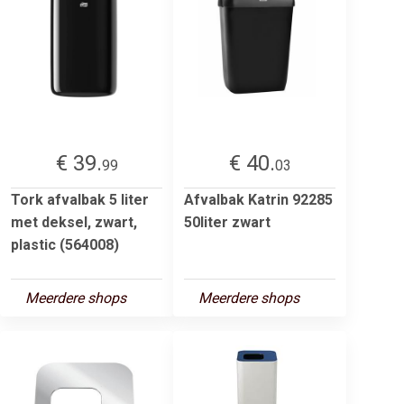
€ 39.
€ 40.
99
03
Tork afvalbak 5 liter
Afvalbak Katrin 92285
met deksel, zwart,
50liter zwart
plastic (564008)
Meerdere shops
Meerdere shops