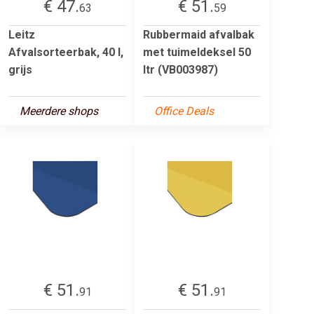
€ 47.
€ 51.
63
59
Leitz
Rubbermaid afvalbak
Afvalsorteerbak, 40 l,
met tuimeldeksel 50
grijs
ltr (VB003987)
Meerdere shops
Office Deals
€ 51.
€ 51.
91
91