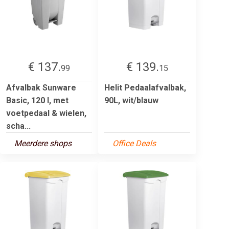
€ 137.
€ 139.
99
15
Afvalbak Sunware
Helit Pedaalafvalbak,
Basic, 120 l, met
90L, wit/blauw
voetpedaal & wielen,
scha...
Meerdere shops
Office Deals