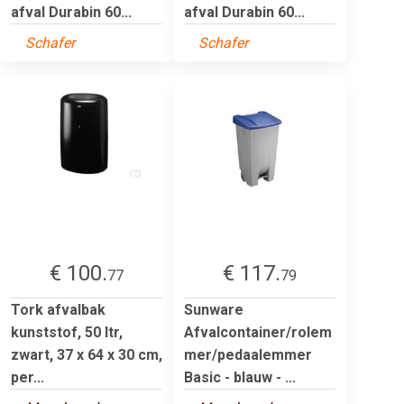
afval Durabin 60...
afval Durabin 60...
Schafer
Schafer
€ 100.
€ 117.
77
79
Tork afvalbak
Sunware
kunststof, 50 ltr,
Afvalcontainer/rolem
zwart, 37 x 64 x 30 cm,
mer/pedaalemmer
per...
Basic - blauw - ...