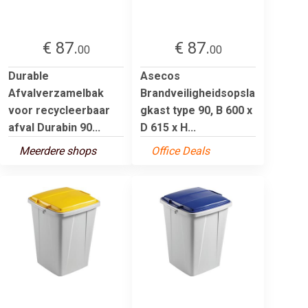
€ 87.
€ 87.
00
00
Durable
Asecos
Afvalverzamelbak
Brandveiligheidsopsla
voor recycleerbaar
gkast type 90, B 600 x
afval Durabin 90...
D 615 x H...
Meerdere shops
Office Deals