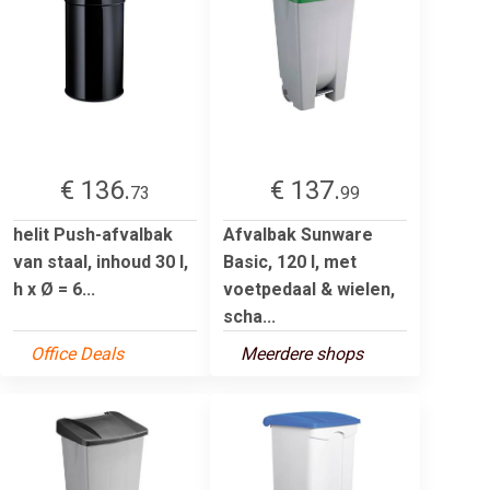
€ 136.
€ 137.
73
99
helit Push-afvalbak
Afvalbak Sunware
van staal, inhoud 30 l,
Basic, 120 l, met
h x Ø = 6...
voetpedaal & wielen,
scha...
Office Deals
Meerdere shops