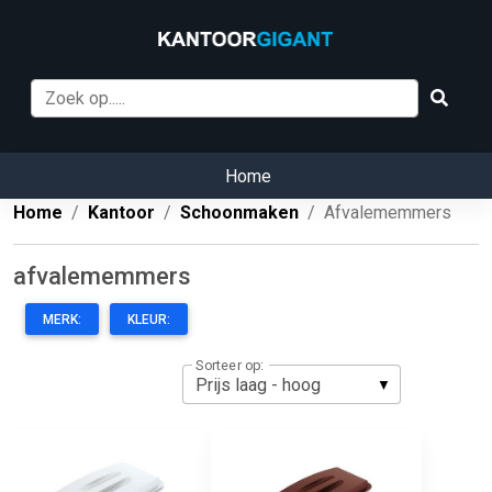
Home
Home
Kantoor
Schoonmaken
Afvalememmers
afvalememmers
MERK:
KLEUR:
Sorteer op: