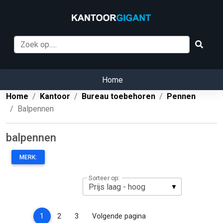
Home
Home
Kantoor
Bureau toebehoren
Pennen
Balpennen
balpennen
MERK:
Sorteer op:
(current)
1
2
3
Volgende pagina